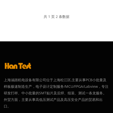
共 1 页 2 条数据
上海涵踏机电设备有限公司位于上海松江区,主要从事PCB小批量及
样板极速制造生产，电子设计定制服务/MCU/FPGA/Labview，专注
研发打样、中小批量的SMT贴片及后焊、组装、测试一条龙服务。
外贸方面，主要从事高低压测试产品及高压安全产品的贸易和出
口。