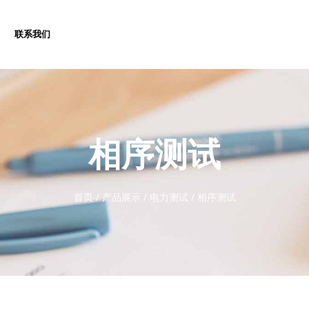
联系我们
相序测试
首页
/
产品展示
/
电力测试
/
相序测试