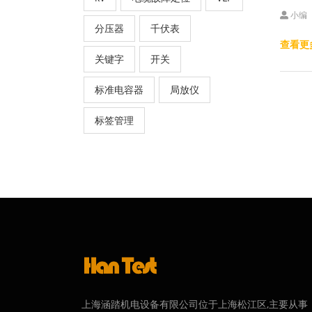
小编
分压器
千伏表
查看更
关键字
开关
标准电容器
局放仪
标签管理
上海涵踏机电设备有限公司位于上海松江区,主要从事