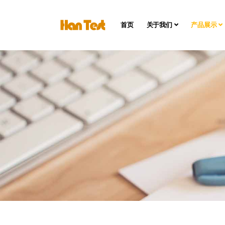
首页
关于我们
产品展示